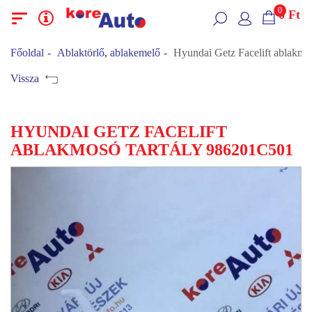
0
0
Ft
Menü
Kategóriák
Főoldal
Ablaktörlő, ablakemelő
Hyundai Getz Facelift ablakmo
Vissza
HYUNDAI GETZ FACELIFT
ABLAKMOSÓ TARTÁLY 986201C501