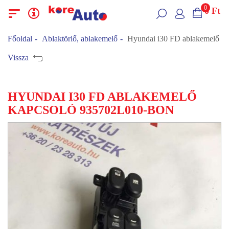
0
0
Ft
Menü
Kategóriák
Főoldal
Ablaktörlő, ablakemelő
Hyundai i30 FD ablakemelő 
Vissza
HYUNDAI I30 FD ABLAKEMELŐ
KAPCSOLÓ 935702L010-BON