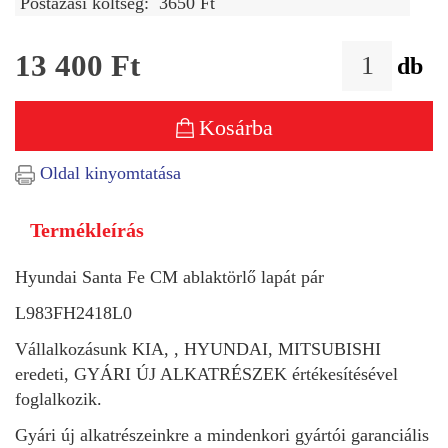
Postázási költség:
3650 Ft
13 400
Ft
db
Kosárba
Oldal kinyomtatása
Termékleírás
Hyundai Santa Fe CM ablaktörlő lapát pár
L983FH2418L0
Vállalkozásunk KIA, , HYUNDAI, MITSUBISHI
eredeti, GYÁRI ÚJ ALKATRÉSZEK értékesítésével
foglalkozik.
Gyári új alkatrészeinkre a mindenkori gyártói garanciális