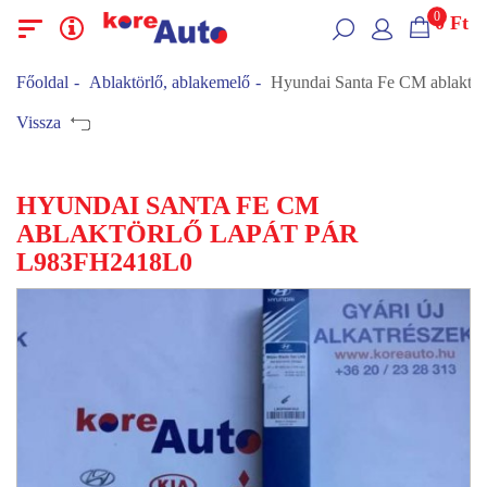
0
0
Ft
Menü
Kategóriák
Főoldal
Ablaktörlő, ablakemelő
Hyundai Santa Fe CM ablaktö
Vissza
HYUNDAI SANTA FE CM
ABLAKTÖRLŐ LAPÁT PÁR
L983FH2418L0