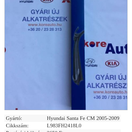
Gyártó:
Hyundai Santa Fe CM 2005-2009
Cikkszám:
L983FH2418L0