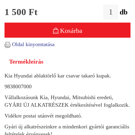
1 500
Ft
db
Kosárba
Oldal kinyomtatása
Termékleírás
Kia Hyundai ablaktörlő kar csavar takaró kupak.
9838007000
Vállalkozásunk Kia, Hyundai, Mitsubishi eredeti,
GYÁRI ÚJ ALKATRÉSZEK értékesítésével foglalkozik.
Vidékre postai utánvét megoldható.
Gyári új alkatrészeinkre a mindenkori gyártói garanciális
feltételek érvényesek!