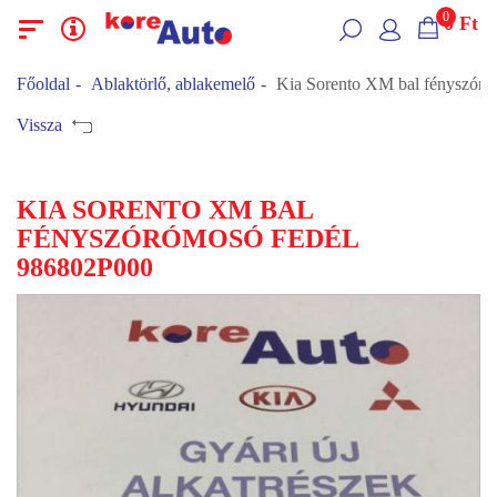
0
0
Ft
Menü
Kategóriák
Főoldal
Ablaktörlő, ablakemelő
Kia Sorento XM bal fényszór
Vissza
KIA SORENTO XM BAL
FÉNYSZÓRÓMOSÓ FEDÉL
986802P000