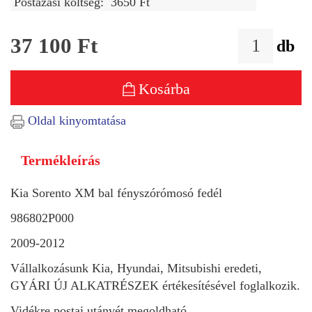
Postázási költség:
3650 Ft
37 100
Ft
db
Kosárba
Oldal kinyomtatása
Termékleírás
Kia Sorento XM bal fényszórómosó fedél
986802P000
2009-2012
Vállalkozásunk Kia, Hyundai, Mitsubishi eredeti,
GYÁRI ÚJ ALKATRÉSZEK értékesítésével foglalkozik.
Vidékre postai utánvét megoldható.