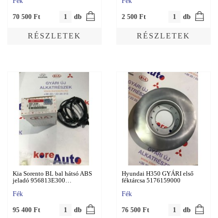
Fék
Fék
70 500
Ft
db
2 500
Ft
db
RÉSZLETEK
RÉSZLETEK
Kia Sorento BL bal hátsó ABS
Hyundai H350 GYÁRI első
jeladó 956813E300…
féktárcsa 5176159000
Fék
Fék
95 400
Ft
db
76 500
Ft
db