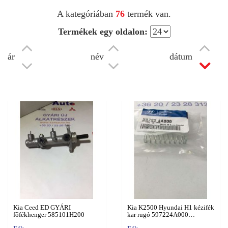
A kategóriában
76
termék van.
Termékek egy oldalon:
ár
név
dátum
Kia Ceed ED GYÁRI
Kia K2500 Hyundai H1 kézifék
főfékhenger 585101H200
kar rugó 597224A000…