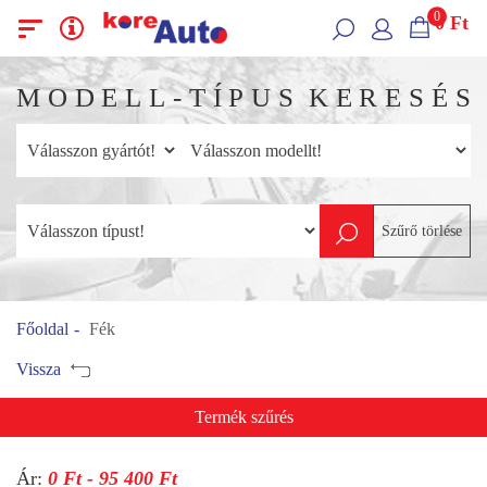
0
0
Ft
Menü
Kategóriák
M
O
D
E
L
L
-
T
Í
P
U
S
K
E
R
E
S
É
S
Szűrő törlése
Főoldal
Fék
Vissza
Termék szűrés
Ár:
0
Ft -
95 400
Ft