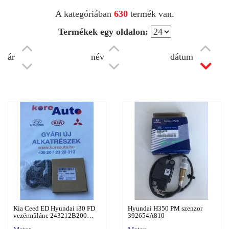
A kategóriában
630
termék van.
Termékek egy oldalon:
ár
név
dátum
Kia Ceed ED Hyundai i30 FD
Hyundai H350 PM szenzor
vezérműlánc 243212B200…
392654A810