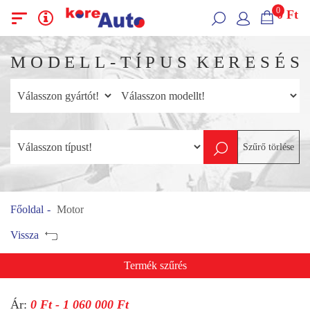
0
0
Ft
Menü
Kategóriák
M
O
D
E
L
L
-
T
Í
P
U
S
K
E
R
E
S
É
S
Szűrő törlése
Főoldal
Motor
Vissza
Termék szűrés
Ár:
0
Ft -
1 060 000
Ft