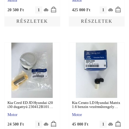
Motor
Motor
20 500
Ft
db
425 000
Ft
db
RÉSZLETEK
RÉSZLETEK
Kia Ceed ED JD Hyundai i20
Kia Cerato LD Hyundai Matrix
i30 dugattyú 230412B101…
1.6 benzin vezérműtengely…
Motor
Motor
24 500
Ft
db
45 000
Ft
db