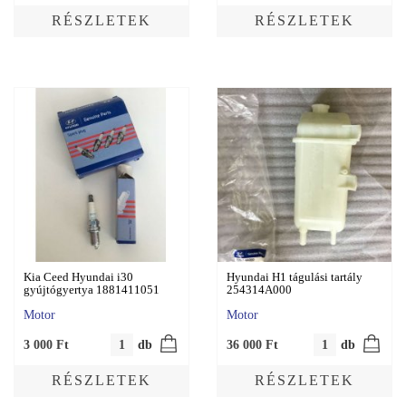
RÉSZLETEK
RÉSZLETEK
Kia Ceed Hyundai i30
Hyundai H1 tágulási tartály
gyújtógyertya 1881411051
254314A000
Motor
Motor
3 000
Ft
db
36 000
Ft
db
RÉSZLETEK
RÉSZLETEK